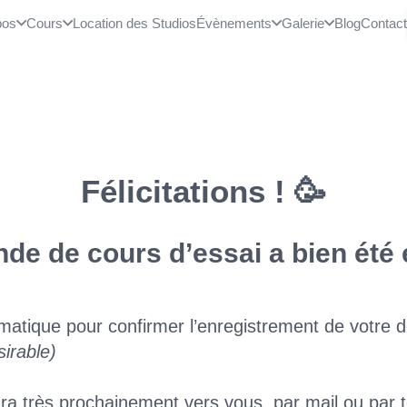
pos
Cours
Location des Studios
Évènements
Galerie
Blog
Contac
Félicitations ! 🥳
de de cours d’essai a bien été 
matique pour confirmer l’enregistrement de votre
sirable)
a très prochainement vers vous, par mail ou par 