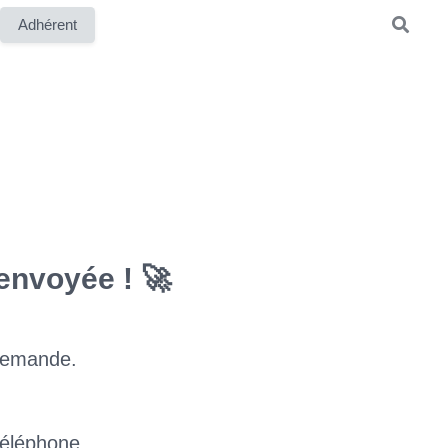
Adhérent
t
envoyée ! 🚀
 demande.
téléphone.