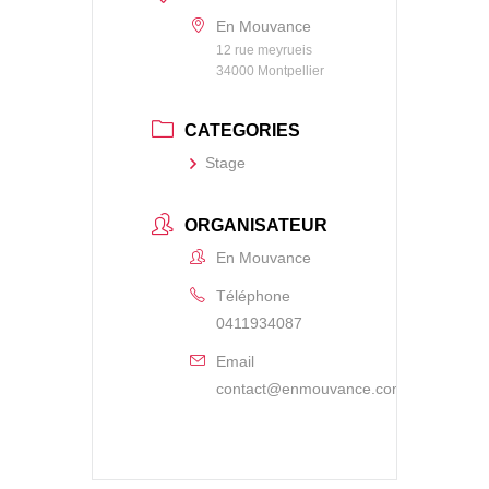
En Mouvance
12 rue meyrueis
34000 Montpellier
CATEGORIES
Stage
ORGANISATEUR
En Mouvance
Téléphone
0411934087
Email
contact@enmouvance.com