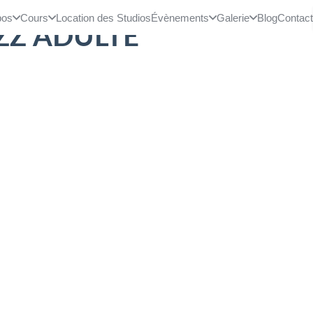
pos
Cours
Location des Studios
Évènements
Galerie
Blog
Contac
ZZ ADULTE