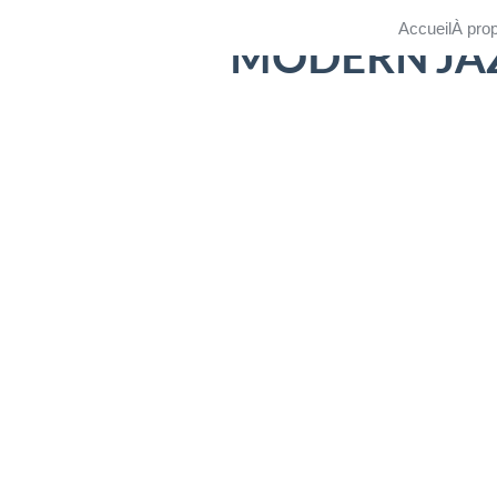
Accueil
À pro
MODERN’JA